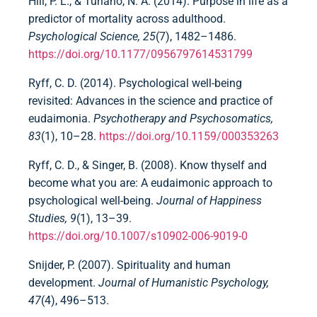
Hill, P. L., & Turiano, N. A. (2014). Purpose in life as a
predictor of mortality across adulthood.
Psychological Science, 25
(7), 1482–1486.
https://doi.org/10.1177/0956797614531799
Ryff, C. D. (2014). Psychological well-being
revisited: Advances in the science and practice of
eudaimonia.
Psychotherapy and Psychosomatics,
83
(1), 10–28.
https://doi.org/10.1159/000353263
Ryff, C. D., & Singer, B. (2008). Know thyself and
become what you are: A eudaimonic approach to
psychological well-being.
Journal of Happiness
Studies, 9
(1), 13–39.
https://doi.org/10.1007/s10902-006-9019-0
Snijder, P. (2007). Spirituality and human
development.
Journal of Humanistic Psychology,
47
(4), 496–513.