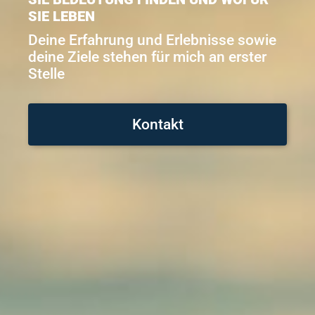
SIE LEBEN
Deine Erfahrung und Erlebnisse sowie
deine Ziele stehen für mich an erster
Stelle
Kontakt