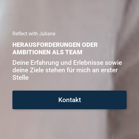
Reflect with Juliane
HERAUSFORDERUNGEN ODER
AMBITIONEN ALS TEAM
Deine Erfahrung und Erlebnisse sowie
deine Ziele stehen für mich an erster
Stelle
Kontakt