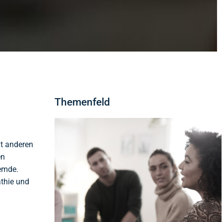
Themenfeld
it anderen
en
remde.
athie und