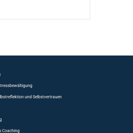
g
Stressbewältigung
lbstreflektion und Selbstvertrauen
g
s Coaching