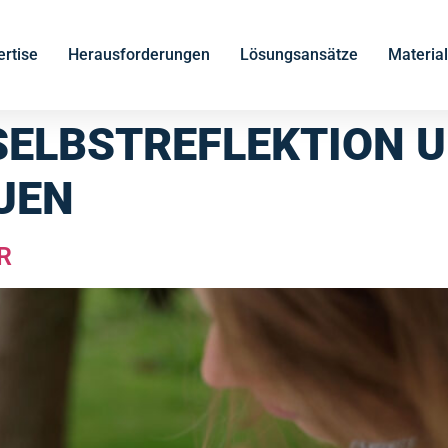
rtise
Herausforderungen
Lösungsansätze
Material
SELBSTREFLEKTION 
UEN
R